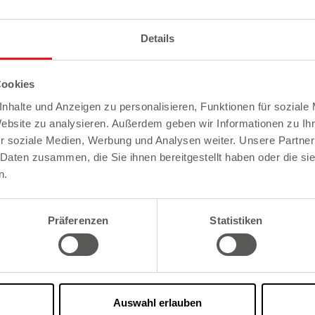
Details
Cookies
nhalte und Anzeigen zu personalisieren, Funktionen für soziale
Website zu analysieren. Außerdem geben wir Informationen zu I
N FÜR DEN GRIMME-PREIS
SANDMÄNNCHEN-LIZENZN
r soziale Medien, Werbung und Analysen weiter. Unsere Partner
Hoch über den Dächern Berl
 Daten zusammen, die Sie ihnen bereitgestellt haben oder die s
rkünden, dass der
Sandmännchen-Lizenznehmer
n.
msandmühle“ für den
und viele inspirierende G
 in der Kategorie Spezial
Besonderem.
Präferenzen
Statistiken
Weiterlesen
Sandmännchen
Auswahl erlauben