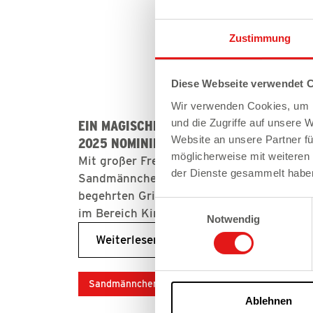
Zustimmung
Diese Webseite verwendet 
Wir verwenden Cookies, um I
und die Zugriffe auf unsere 
EIN MAGISCHER MOMENT: SANDMÄNNCHE
Website an unsere Partner fü
2025 NOMINIERT
möglicherweise mit weiteren
Mit großer Freude und Stolz dürfen wir ve
der Dienste gesammelt habe
Sandmännchen-Film „Eine Reise zur Trau
begehrten Grimme-Preis nominiert wurde –
Einwilligungsauswahl
im Bereich Kinder & Jugend.
Notwendig
Weiterlesen
Sandmännchen
Ablehnen