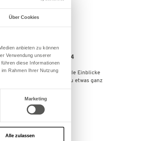
Über Cookies
 Medien anbieten zu können
hrer Verwendung unserer
EHMERTREFFEN IM STUDIO14
 führen diese Informationen
ins fand unser diesjähriges
ie im Rahmen Ihrer Nutzung
treffen statt. Redaktionelle Einblicke
espräche machten das Event zu etwas ganz
Marketing
Alle zulassen