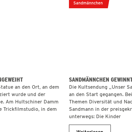
Sandmännchen
NGEWEIHT
SANDMÄNNCHEN GEWINNT
-Statue an den Ort, an dem
Die Kultsendung „Unser S
uziert wurde und der
an den Start gegangen. Be
te. Am Hultschiner Damm
Themen Diversität und Nach
e Trickfilmstudio, in dem
Sandmann in der preisgekr
unterwegs: Die Kinder
Weiterlesen