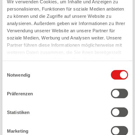
Wir verwenden Cookies, um Inhalte und Anzeigen zu
personalisieren, Funktionen für soziale Medien anbieten
zu können und die Zugriffe auf unsere Website zu
RADIOTARIFE 2024
analysieren. Außerdem geben wir Informationen zu Ihrer
Fast 2 Millionen Menschen in Berlin und Brandenburg
Verwendung unserer Website an unsere Partner für
schalten täglich das Radio ein. Mit den rbb
soziale Medien, Werbung und Analysen weiter. Unsere
Radioprogrammen Antenne Brandenburg, rbb 88.8,
Partner führen diese Informationen möglicherweise mit
radioeins, Fritz oder rbb24 Inforadio erreichen Sie
weiteren Daten zusammen, die Sie ihnen bereitgestellt
Ihre Zielgruppe im hochwertigen, glaubhaften
haben oder die sie im Rahmen Ihrer Nutzung der Dienste
Werbeumfeld – reichweitenstark und wirtschaftlich.
gesammelt haben.
Einwilligungsauswahl
Notwendig
Unsere Radiotarife für 2024 finden Sie hier.
Präferenzen
Statistiken
DAS KÖNNTE SIE AUCH
Marketing
INTERESSIEREN