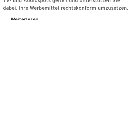
TV- und Audiospots gelten und unterstützen Sie
dabei, Ihre Werbemittel rechtskonform umzusetzen.
Weiterlesen
Radiowerbung
NEUE REICHWEITENZAHLEN 2026 ERSCHIENEN.
Am Mittwoch, 15. Juli 2026, veröffentlichte die
Arbeitsgemeinschaft Media-Analyse (agma) die