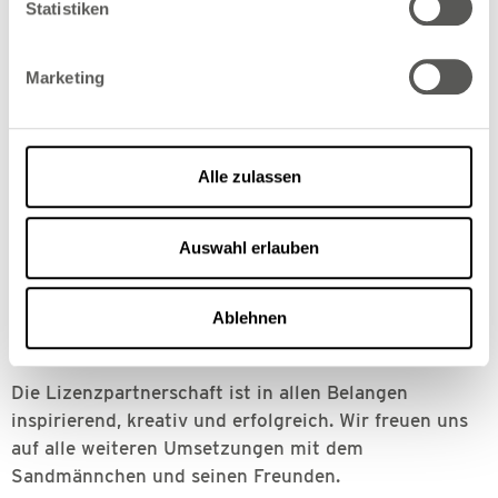
Statistiken
und
Nussi-Creme mit Pittiplatsch
fest etabliert und
genießen volle Begeisterung von den Sandmännchen-
Marketing
Fans und Eisliebhabern. Im Interview wagt Herr Höhn,
Geschäftsführer der Florida-Eis Manufaktur, einen
kleinen Ausblick und deutet an, mit welchem Freund
des Sandmännchens es im nächsten Schritt
Alle zulassen
weitergeht.
Neben unseren erfolgreichen Lizenzprodukten
Auswahl erlauben
überzeugt Florida Eis vor allem durch seine
handwerkliche, umweltfreundliche Herstellung, die
Ablehnen
nachhaltige Verpackung aus Bambuspapier sowie die
CO2-neutrale Lieferung.
Die Lizenzpartnerschaft ist in allen Belangen
inspirierend, kreativ und erfolgreich. Wir freuen uns
auf alle weiteren Umsetzungen mit dem
Sandmännchen und seinen Freunden.