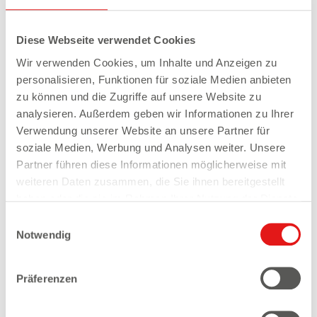
Diese Webseite verwendet Cookies
Wir verwenden Cookies, um Inhalte und Anzeigen zu
personalisieren, Funktionen für soziale Medien anbieten
Externes Video
zu können und die Zugriffe auf unsere Website zu
analysieren. Außerdem geben wir Informationen zu Ihrer
Verwendung unserer Website an unsere Partner für
Bitte akzeptieren Sie
statistik,
soziale Medien, Werbung und Analysen weiter. Unsere
Marketing
Cookies um extern
Partner führen diese Informationen möglicherweise mit
eingebundene Videos anzuschauen.
weiteren Daten zusammen, die Sie ihnen bereitgestellt
haben oder die sie im Rahmen Ihrer Nutzung der Dienste
Cookie Einstellungen anpassen
gesammelt haben.
Einwilligungsauswahl
Notwendig
2023 war die Freude groß, denn das Sandmännchen
Präferenzen
wurde als erste Lizenz in das Sortiment von Florida
Eis aufgenommen. In kürzester Zeit haben sich die
beiden Eissorten
Traumsand mit dem Sandmännchen